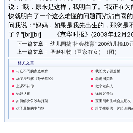
说：“哦，原来是这样，我明白了。”我正在
快就明白了一个这么难懂的问题而沾沾自喜的
问我说：“妈妈，如果是我先出生的，那您是
了？”[br][br] 《京华时报》(2003年12月26
下一篇文章：
幼儿园搞“社会教育” 200幼儿揣1
上一篇文章：
圣诞礼物（吾家有女）（图）
相关文章
与众不同的家庭教育
我长大了要造桥
华罗庚巧解《孙子算经》
老虎洞探险
上课不认你
做个老实人
妈妈认输
徐霞客寻仙
如何解决争吵与打架
宝宝刚出生就会交朋友
孩子最怕的事与物
给学生提供一片绘画的