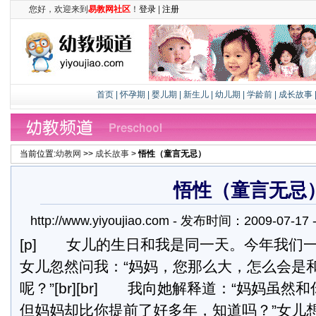
您好，欢迎来到
易教网社区
！
登录
|
注册
首页
|
怀孕期
|
婴儿期
|
新生儿
|
幼儿期
|
学龄前
|
成长故事
当前位置:
幼教网
>>
成长故事
>
悟性（童言无忌）
悟性（童言无忌
http://www.yiyoujiao.com - 发布时间：2009-07-
[p] 女儿的生日和我是同一天。今年我们
女儿忽然问我：“妈妈，您那么大，怎么会是
呢？”[br][br] 我向她解释道：“妈妈虽
但妈妈却比你提前了好多年，知道吗？”女儿