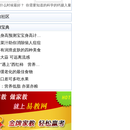
什么时候最好？
你需要知道的科学的钙摄入量
教社区
康宝典
用父母身高预测宝宝身高计算公式
芹菜汁助你消除恼人痘痘
享有润滑皮肤的四种美食
大蒜 可远离流感
当鸡蛋“遇上”西红柿 营养绝配
延缓老化的最佳食物
胃口差可多吃水果
：营养低脂 亦菜亦粮