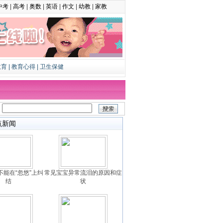
中考
|
高考
|
奥数
|
英语
|
作文
|
幼教
|
家教
教育
|
教育心得
|
卫生保健
：
点新闻
不能在“忽悠”上纠
常见宝宝异常流泪的原因和症
结
状