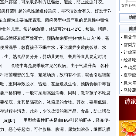
室外露宿，可采取多种方法驱蚊、避蚊，防止蚊虫叮咬。
女性补钙
br] 由痢疾杆菌引起的急性肠道传染病，与不洁饮食有关。好发于7-
幼
脓血便为主要临床表现。菌痢类型中最严重的是急性中毒性
健
健壮的儿童。常起病急骤，体温可达41-42℃，烦躁、嗜睡、
吸或循环衰竭而致死亡。预防菌痢要把好“病从口入”关，苍
雪梨
便后洗手，教育孩子不喝生水，不吃腐烂变质的饭菜、水
让你
，生、熟食品要分开，婴幼儿奶瓶、餐具等食具要定时消
经常吃
[br][br] 食物中毒是夏季最常见的疾病。由于气温升高，各种
种细菌理想的生存、繁殖场所，故稍有不慎，就会引起细菌
夏季
夏天
吐，重则导致脱水、昏迷，甚至危及生命。预防食物中毒首
马铃薯
要严格消毒，一般可采用高温消毒。同时，教育孩子不吃腐
要彻底，尤其是隔夜的、冰箱里的食物。其次，要用低温、
存过程中污染。此外，少吃盐渍的海产品、食品，防止嗜盐
： [br][br] 甲型病毒性肝炎是由HAV引起的肝炎，经粪便-
力、恶心等起病，可伴腹胀、腹泻，尿黄如浓茶，继而巩膜