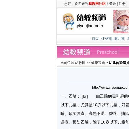
您好，欢迎来到
易教网社区
！
登录
|
注册
首页
|
怀孕期
|
婴儿期
|
当前位置:
幼教网
>>
健康宝典
>
幼儿传染病
http://www.yiyouji
一、乙脑： [br] 由乙脑病毒引起
以下儿童，尤其是10岁以下儿童，好发
睡、颈项强直、高热不退、昏迷、抽风
遗症。预防乙脑，除了10岁以下儿童