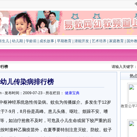
新生儿
|
幼儿期
|
学龄前
|
成长故事
|
早期教育
|
潜能开发
|
艺术培养
|
家庭教育
|
国外
排行榜
请输入关键字
热
幼儿传染病排行榜
ao.com - 发布时间：2009-07-23 - 所在栏目：
健康宝典
的中枢神经系统急性传染病。蚊虫为传播媒介。多发生于12岁
教育公平
于7-9月，8月份是高峰。患儿头痛、呕吐、烦躁不安、嗜
等，如治疗抢救不及时，可危及小儿生命或留下较严重的后
能按时接种乙脑疫苗外，在夏季要特别注意灭蚊、防蚊。蚊子