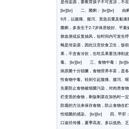
是传染源，要教育孩子不可贪凉，不在
[br][br] 二、菌痢： [br][
9月，以腹痛、腹泻、里急后重及黏液
菌痢，多发生于2-7岁体质较好、平素
脓血便或反复抽风，短时间内可发生呼
蝇是传染源，因此注意饮食卫生，饭前
果，不贪食冷饮，生吃瓜果要洗净削皮
毒。 [br][br] 三、食物中毒： 
病原菌十分猖獗，食物营养丰富，是各
性食物中毒。轻则引起腹痛、腹泻、呕
先要防止食物被细菌污染，对肉类食物
烂变质的食物，剩饭剩菜在加热时一定
防腐的方法来保存食物，防止食物在贮
性细菌的感染。 [br][br] 四、甲肝
口途径传播，夏季高发。多以低热、乏