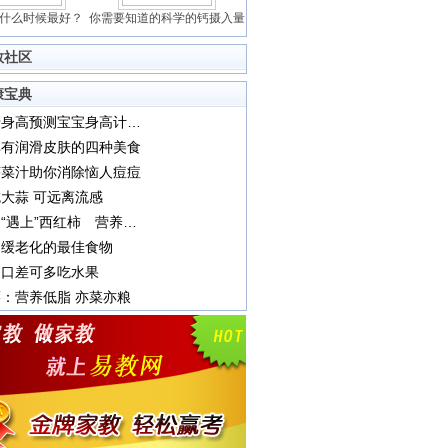
什么时候最好？
你需要知道的科学的钙摄入量
教社区
康宝典
用父母身高预测宝宝身高计算公式
享有润滑皮肤的四种美食
芹菜汁助你消除恼人痘痘
大蒜 可远离流感
当鸡蛋“遇上”西红柿 营养绝配
延缓老化的最佳食物
胃口差可多吃水果
：营养低脂 亦菜亦粮