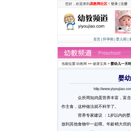
您好，欢迎来到
易教网社区
！
登录
|
注册
首页
|
怀孕期
|
婴儿期
|
当前位置:
幼教网
>>
健康宝典
>
婴幼儿一天
婴幼
http://www.yiyouji
众所周知鸡蛋营养丰富，富含蛋
作主食，这种做法就不科学了。
营养专家建议 ：1岁以内的婴
放到其他食物中一起喂。年龄稍大些的