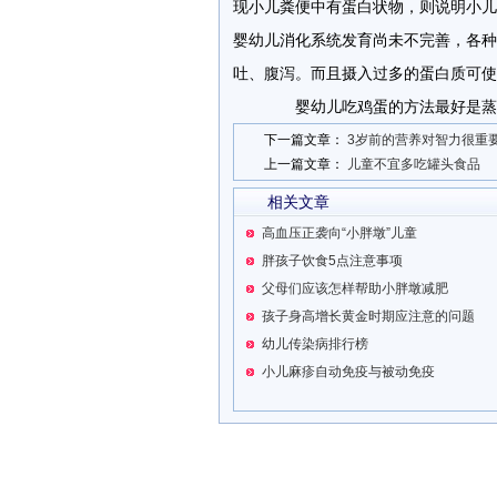
现小儿粪便中有蛋白状物，则说明小儿
婴幼儿消化系统发育尚未不完善，各种
吐、腹泻。而且摄入过多的蛋白质可
婴幼儿吃鸡蛋的方法最好是蒸食
下一篇文章：
3岁前的营养对智力很重
上一篇文章：
儿童不宜多吃罐头食品
相关文章
高血压正袭向“小胖墩”儿童
胖孩子饮食5点注意事项
父母们应该怎样帮助小胖墩减肥
孩子身高增长黄金时期应注意的问题
幼儿传染病排行榜
小儿麻疹自动免疫与被动免疫