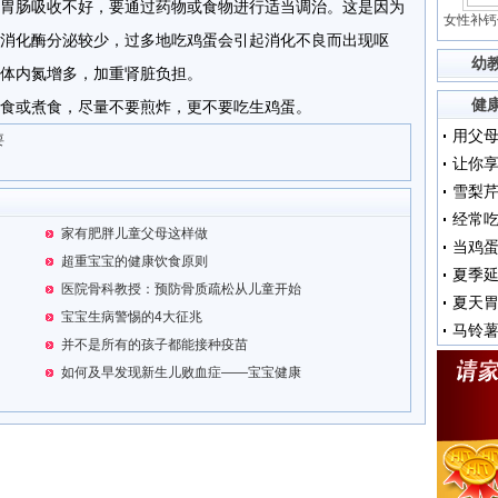
胃肠吸收不好，要通过药物或食物进行适当调治。这是因为
女性补钙
消化酶分泌较少，过多地吃鸡蛋会引起消化不良而出现呕
幼
使体内氮增多，加重肾脏负担。
健
或煮食，尽量不要煎炸，更不要吃生鸡蛋。
要
让你
雪梨
经常吃
家有肥胖儿童父母这样做
超重宝宝的健康饮食原则
夏季
医院骨科教授：预防骨质疏松从儿童开始
夏天
宝宝生病警惕的4大征兆
马铃薯
并不是所有的孩子都能接种疫苗
如何及早发现新生儿败血症——宝宝健康