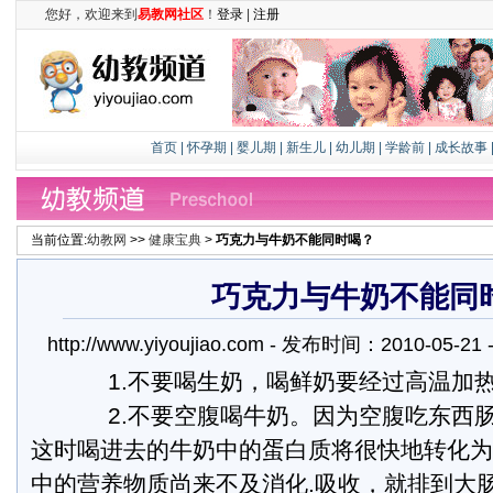
您好，欢迎来到
易教网社区
！
登录
|
注册
首页
|
怀孕期
|
婴儿期
|
新生儿
|
幼儿期
|
学龄前
|
成长故事
当前位置:
幼教网
>>
健康宝典
>
巧克力与牛奶不能同时喝？
巧克力与牛奶不能同
http://www.yiyoujiao.com - 发布时间：2010-05-
1.不要喝生奶，喝鲜奶要经过高温加热
2.不要空腹喝牛奶。因为空腹吃东西肠
这时喝进去的牛奶中的蛋白质将很快地转化为
中的营养物质尚来不及消化.吸收，就排到大