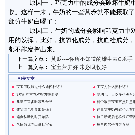
原因一：巧克力中的成分会破坏牛奶中
收。这样一来，牛奶的一些营养就不能摄取了
部分牛奶白喝了；
原因二：牛奶的成分会影响巧克力中对
用的发挥，比如，抗氧化成分，抗血栓成分，
都不能发挥出来。
下一篇文章：
黄瓜----你所不知道的维生素C杀手
上一篇文章：
宝宝营养好 未必吸收好
相关文章
宝宝可以通过什么途径补钙？
宝宝为什么要补钙？
3岁前的营养对智力很重要
婴幼儿一天吃多少鸡蛋
儿童不宜多吃罐头食品
科学喂养宝宝五点注意
矮父母也能养出高孩子
过量饮牛奶可致小儿贫
偏食从断乳时开始防
孩子断奶后怎样保证营
八招教你养出健壮宝宝
用鱼肉代替乳类食品