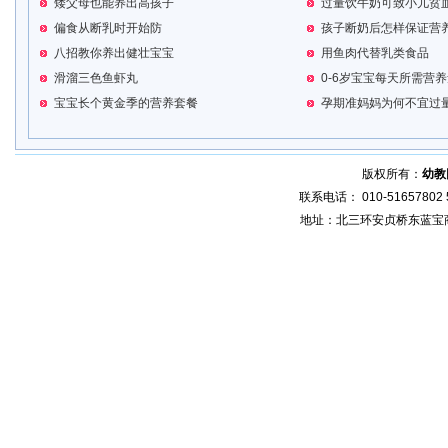
矮父母也能养出高孩子
过量饮牛奶可致小儿贫
偏食从断乳时开始防
孩子断奶后怎样保证营
八招教你养出健壮宝宝
用鱼肉代替乳类食品
滑溜三色鱼虾丸
0-6岁宝宝每天所需营
宝宝长个黄金季的营养套餐
孕期准妈妈为何不宜过
版权所有：
幼教
联系电话： 010-51657802 5
地址：北三环安贞桥东蓝宝