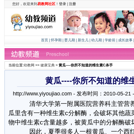
您好，欢迎来到
易教网社区
！
登录
|
注册
首页
|
怀孕期
|
婴儿期
|
新生儿
|
幼儿期
|
学龄前
|
成长故事
当前位置:
幼教网
>>
健康宝典
>
黄瓜----你所不知道的维生素C杀手
黄瓜----你所不知道的维
http://www.yiyoujiao.com - 发布时间：2010-05-
清华大学第一附属医院营养科主管营养
瓜里含有一种维生素c分解酶，会破坏其他蔬
物中维生素c含量越多，被黄瓜中的分解酶破
因此，夏季很多人一根黄瓜、一个西红