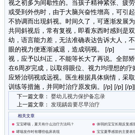
视之初多为间歇性的。当孩子精神紧张、疲劳
或受到外伤时，由于大脑兴奋性增高，可引起
不协调而出现斜视。时间久了，可逐渐发展为
共同斜视后，常有复视，即看东西时感到是双
幼，语言能力差，无法准确表达告诉大人，不
眼的视力便逐渐减退，造成弱视。 [/p] 
视，应予以纠正，不能等长大了再说。全部矫
在6周岁完成，以取得眼位、视力均理想的疗
应矫治弱视或远视。医生根据具体病情，采取
训练等措施，并同时治疗原发病。[/p] [/p] [/p][
下一篇文章：
婴幼儿视力保护备忘录
上一篇文章：
发现龋齿要尽早治疗
相关文章
宝宝哮喘，夏天有什么治疗方法吗？
哮喘发作时有哪些临床表现
宝宝夏季感冒的主要表