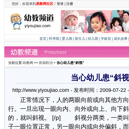
您好，欢迎来到
易教网社区
！
登录
|
注册
首页
|
怀孕期
|
婴儿期
|
新生儿
|
幼儿期
|
学龄前
|
成长故事
当前位置:
幼教网
>>
疾病防治
>
当心幼儿患“斜视”
当心幼儿患“斜视
http://www.yiyoujiao.com - 发布时间：2009-07-
正常情况下，人的两眼向前或向其他方向
行。一旦出现一眼向内、向外或向上、向下斜
的，就叫斜视。 [/p] 斜视分两类，一类
子一眼位置正常，另一眼向内或向外偏斜，而