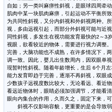
自如；另一类叫麻痹性斜视，是眼球四周牵动
肌肉中某一块肌肉麻痹，引起运动不平衡所致
为共同性斜视，又分内斜视和外斜视两种。所
视，多由远视引起，而部分外斜视可能与近视有
同性斜视，多发生在视功能发育最快的2～3
视眼，欲看较近的物体，需要进行视力调整。
完善，大脑功能也不成熟，在许多情况下，两
调一致。因此，婴儿出生数周内，因双眼单视
现暂时性斜视。随着年龄增长，生后 6个月
能力发育即趋于完善，逐渐不再斜视，双眼成
少数孩子远视度数比较大，无论看远、看近物
看远近物体时，眼睛必须加强调节，才能看清
眼向内集合的作用，久而久之，固定下来，可引起
斜视不仅影响容貌，更重要的是会导致弱