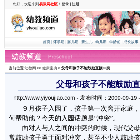
您好，欢迎来到
易教网社区
！
登录
|
注册
首页
|
怀孕期
|
婴儿期
|
新生儿
|
幼儿期
|
学龄前
|
成长故事
当前位置:
幼教网
>>
健康宝典
>
父母和孩子不能鼓励直接冲突
父母和孩子不能鼓励
http://www.yiyoujiao.com - 发布时间：2009-09-
９月孩子入园了，孩子第一次离开家庭，
何帮助他？今天的入园话题是“冲突”。
面对人与人之间的冲突的时候，
现代父母
常鼓励孩子勇于面对冲突，甚至不少人鼓励孩