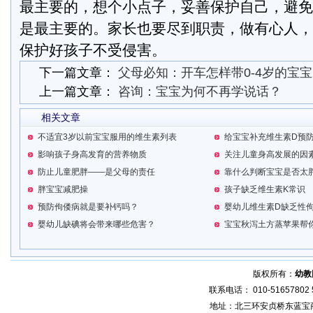
最主要的，想个小点子，妥善保护自己，避免
是最主要的。家长也要尽到职责，做有心人，
保护好孩子不受侵害。
下一篇文章：
父母必知：开车怎样带0-4岁的宝宝
上一篇文章：
咨询：宝宝为何不再学说话？
相关文章
不适宜3岁以前宝宝服用的维生素列表
给宝宝补充维生素D预
影响孩子身高发育的营养物质
关注儿童身高发展的因
防止儿童肥胖——是父母的责任
靠什么判断宝宝是否太
胖宝宝减肥操
孩子缺乏维生素K常识
预防佝偻病就是要补钙吗？
婴幼儿维生素D缺乏性
婴幼儿缺碘将会带来哪些危害？
宝宝秋泻土方蒸苹果帮
版权所有：
幼教
联系电话： 010-51657802 5
地址：北三环安贞桥东蓝宝